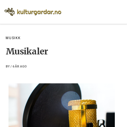
Skip
to
content
MUSIKK
Musikaler
BY
/
6 ÅR
AGO