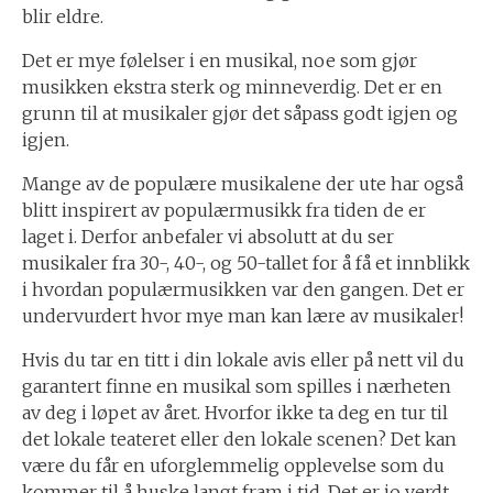
blir eldre.
Det er mye følelser i en musikal, noe som gjør
musikken ekstra sterk og minneverdig. Det er en
grunn til at musikaler gjør det såpass godt igjen og
igjen.
Mange av de populære musikalene der ute har også
blitt inspirert av populærmusikk fra tiden de er
laget i. Derfor anbefaler vi absolutt at du ser
musikaler fra 30-, 40-, og 50-tallet for å få et innblikk
i hvordan populærmusikken var den gangen. Det er
undervurdert hvor mye man kan lære av musikaler!
Hvis du tar en titt i din lokale avis eller på nett vil du
garantert finne en musikal som spilles i nærheten
av deg i løpet av året. Hvorfor ikke ta deg en tur til
det lokale teateret eller den lokale scenen? Det kan
være du får en uforglemmelig opplevelse som du
kommer til å huske langt fram i tid. Det er jo verdt