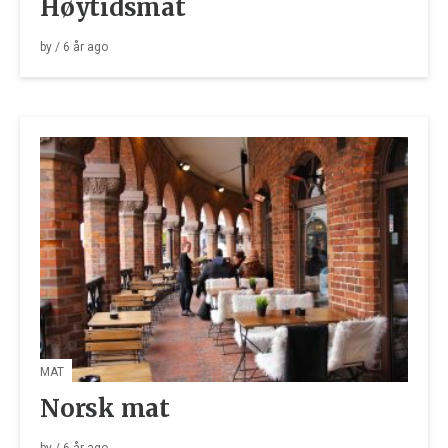
Høytidsmat
by
/
6 år
ago
MAT
Norsk mat