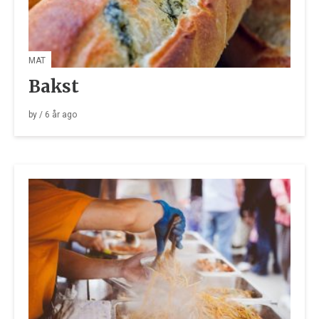
MAT
Bakst
by
/
6 år
ago