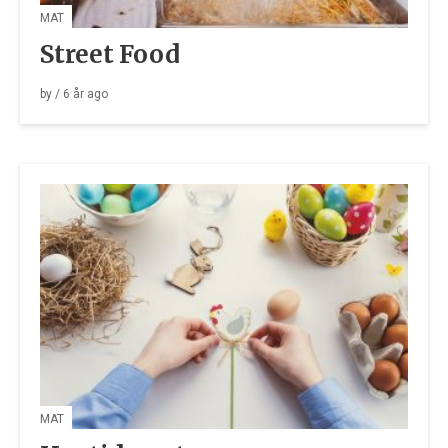
MAT
Street Food
by
/
6 år
ago
MAT