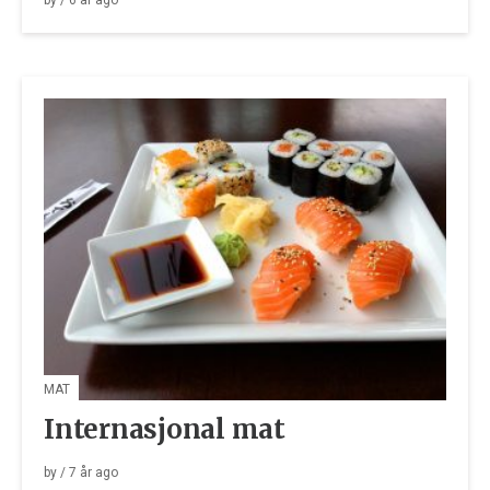
by
/
6 år
ago
MAT
Internasjonal mat
by
/
7 år
ago