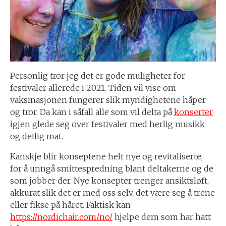
Personlig tror jeg det er gode muligheter for
festivaler allerede i 2021. Tiden vil vise om
vaksinasjonen fungerer slik myndighetene håper
og tror. Da kan i såfall alle som vil delta på
konserter
igjen glede seg over festivaler med herlig musikk
og deilig mat.
Kanskje blir konseptene helt nye og revitaliserte,
for å unngå smittespredning blant deltakerne og de
som jobber der. Nye konsepter trenger ansiktsløft,
akkurat slik det er med oss selv, det være seg å trene
eller fikse på håret. Faktisk kan
https://nordichair.com/no/
hjelpe dem som har hatt